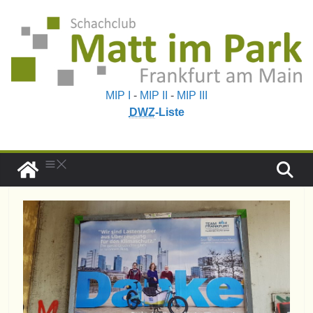
MIP I
-
MIP II
-
MIP III
DWZ
-Liste