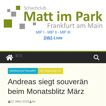
MIP I
-
MIP II
-
MIP III
DWZ
-Liste
MANNSCHAFTSKAMPF
MIP MONATSBLITZ
Andreas siegt souverän
beim Monatsblitz März
12. März 2016
kw