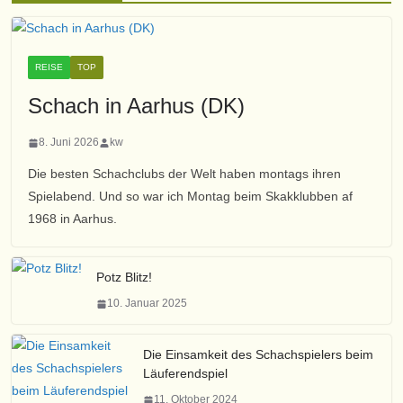
e
i
n
v
REISE
TOP
Schach in Aarhus (DK)
8. Juni 2026
kw
Die besten Schachclubs der Welt haben montags ihren
Spielabend. Und so war ich Montag beim Skakklubben af
1968 in Aarhus.
Potz Blitz!
10. Januar 2025
Die Einsamkeit des Schachspielers beim
Läuferendspiel
11. Oktober 2024