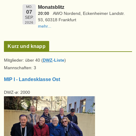
Monatsblitz
MO.
07
20:00
AWO Nordend, Eckenheimer Landstr.
SEP.
93, 60318 Frankfurt
2026
mehr...
Kurz und knapp
Mitglieder: über 40 (
DWZ
-Liste
)
Mannschaften: 3
MIP I - Landesklasse Ost
DWZ-ø: 2000