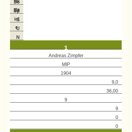
Z
nk
So
te
Be
Sp
iel
S
e
U
N
1
Andreas Zimpfer
MIP
1904
9,0
36,00
9
9
0
0