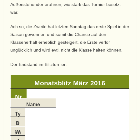
Außenstehender erahnen, wie stark das Turnier besetzt
war.
Ach so, die Zweite hat letzten Sonntag das erste Spiel in der
Saison gewonnen und somit die Chance auf den
Klassenerhalt erheblich gesteigert, die Erste verlor
unglücklich und wird evtl. nicht die Klasse halten können.
Der Endstand im Blitzturnier:
Monatsblitz März 2016
Nr
Name
.
Ty
p
D
W
Pu