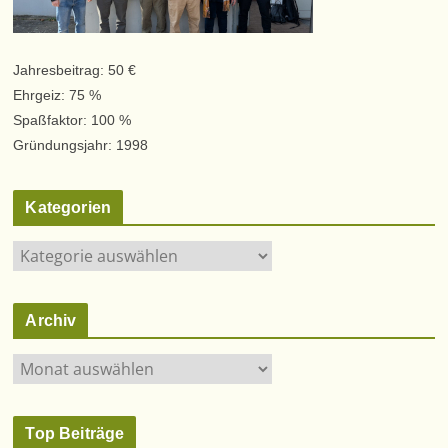
Jahresbeitrag: 50 €
Ehrgeiz: 75 %
Spaßfaktor: 100 %
Gründungsjahr: 1998
Kategorien
K
a
t
Archiv
e
g
A
o
r
r
c
i
Top Beiträge
h