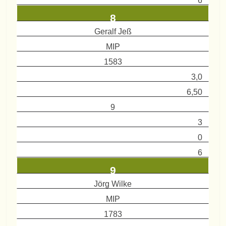
6
8
Geralf Jeß
MIP
1583
3,0
6,50
9
3
0
6
9
Jörg Wilke
MIP
1783