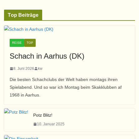
r
r
c
i
Top Beiträge
h
e
i
n
v
REISE
TOP
Schach in Aarhus (DK)
8. Juni 2026
kw
Die besten Schachclubs der Welt haben montags ihren
Spielabend. Und so war ich Montag beim Skakklubben af
1968 in Aarhus.
Potz Blitz!
10. Januar 2025