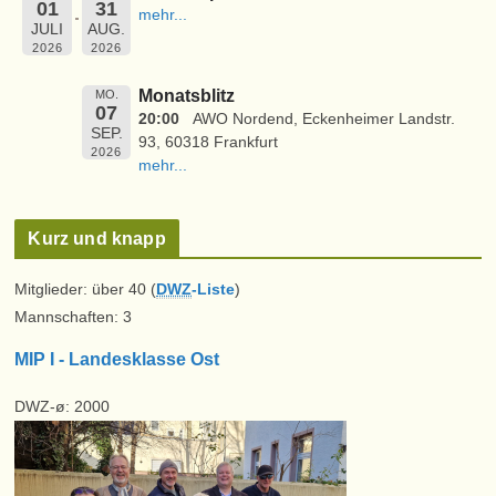
01
31
mehr...
JULI
AUG.
2026
2026
Monatsblitz
MO.
07
20:00
AWO Nordend, Eckenheimer Landstr.
SEP.
93, 60318 Frankfurt
2026
mehr...
Kurz und knapp
Mitglieder: über 40 (
DWZ
-Liste
)
Mannschaften: 3
MIP I - Landesklasse Ost
DWZ-ø: 2000