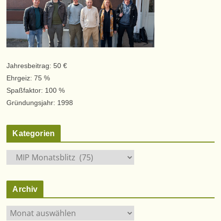
Jahresbeitrag: 50 €
Ehrgeiz: 75 %
Spaßfaktor: 100 %
Gründungsjahr: 1998
Kategorien
K
a
t
Archiv
e
g
A
o