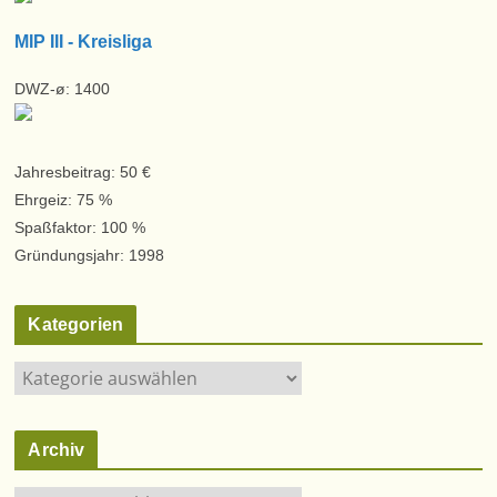
MIP III - Kreisliga
DWZ-ø: 1400
Jahresbeitrag: 50 €
Ehrgeiz: 75 %
Spaßfaktor: 100 %
Gründungsjahr: 1998
Kategorien
K
a
t
Archiv
e
g