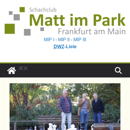
MIP I
-
MIP II
-
MIP III
DWZ
-Liste