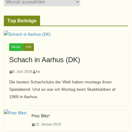
A
o
r
r
c
i
Top Beiträge
h
e
i
n
v
REISE
TOP
Schach in Aarhus (DK)
8. Juni 2026
kw
Die besten Schachclubs der Welt haben montags ihren
Spielabend. Und so war ich Montag beim Skakklubben af
1968 in Aarhus.
Potz Blitz!
10. Januar 2025