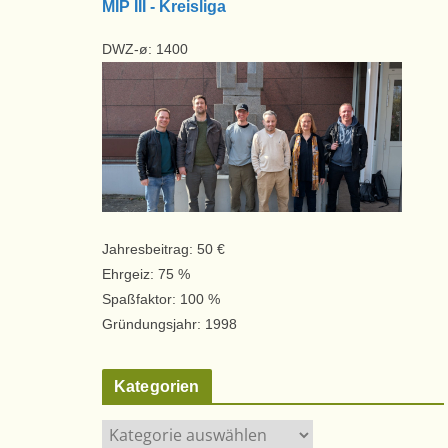
MIP III - Kreisliga
DWZ-ø: 1400
Jahresbeitrag: 50 €
Ehrgeiz: 75 %
Spaßfaktor: 100 %
Gründungsjahr: 1998
Kategorien
K