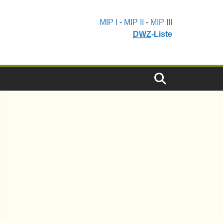
MIP I
-
MIP II
-
MIP III
DWZ
-Liste