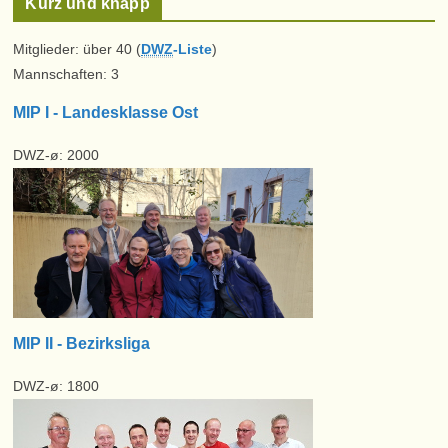
Kurz und knapp
Mitglieder: über 40 (
DWZ
-Liste
)
Mannschaften: 3
MIP I - Landesklasse Ost
DWZ-ø: 2000
MIP II - Bezirksliga
DWZ-ø: 1800