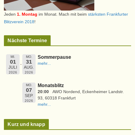
Jeden
1. Montag
im Monat. Mach mit beim
stärksten Frankfurter
Blitzverein 2018
!
Nächste Termine
Sommerpause
MI.
MO.
01
31
mehr...
JULI
AUG.
2026
2026
Monatsblitz
MO.
07
20:00
AWO Nordend, Eckenheimer Landstr.
SEP.
93, 60318 Frankfurt
2026
mehr...
Kurz und knapp