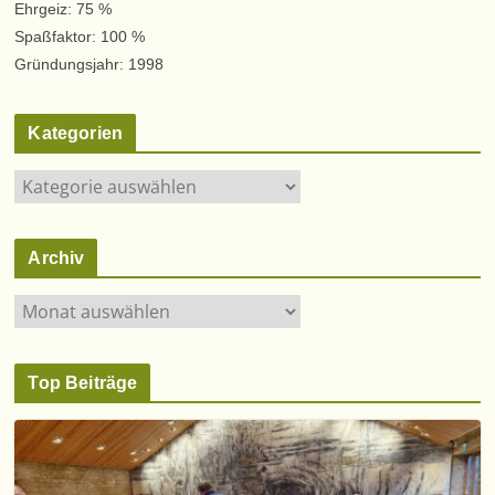
Ehrgeiz: 75 %
Spaßfaktor: 100 %
Gründungsjahr: 1998
Kategorien
K
a
t
Archiv
e
g
A
o
r
r
c
i
Top Beiträge
h
e
i
n
v